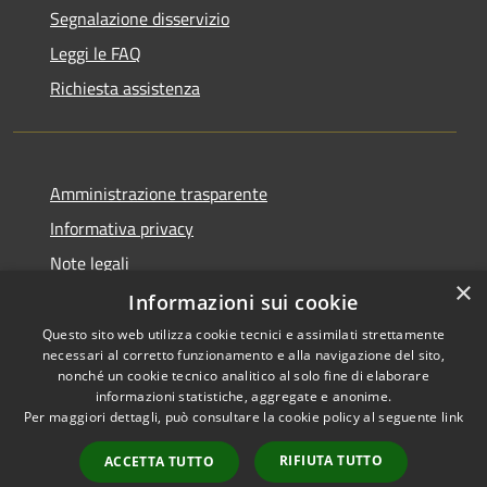
Segnalazione disservizio
Leggi le FAQ
Richiesta assistenza
Amministrazione trasparente
Informativa privacy
Note legali
×
Dichiarazione di accessibilità
Informazioni sui cookie
Questo sito web utilizza cookie tecnici e assimilati strettamente
necessari al corretto funzionamento e alla navigazione del sito,
nonché un cookie tecnico analitico al solo fine di elaborare
informazioni statistiche, aggregate e anonime.
RSS
Copyright © 2026 • Comune di
Per maggiori dettagli, può consultare la cookie policy al seguente
link
Accessibilità
Castiglione del Lago • Powered
Privacy
Municipium
Accesso
by
•
RIFIUTA TUTTO
ACCETTA TUTTO
Cookie