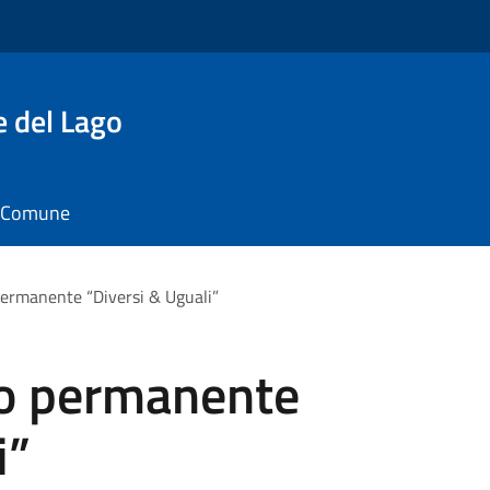
e del Lago
il Comune
 permanente “Diversi & Uguali”
lo permanente
i”