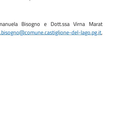
Emanuela Bisogno e Dott.ssa Virna Marat
bisogno@comune.castiglione-del-lago.pg.it
,