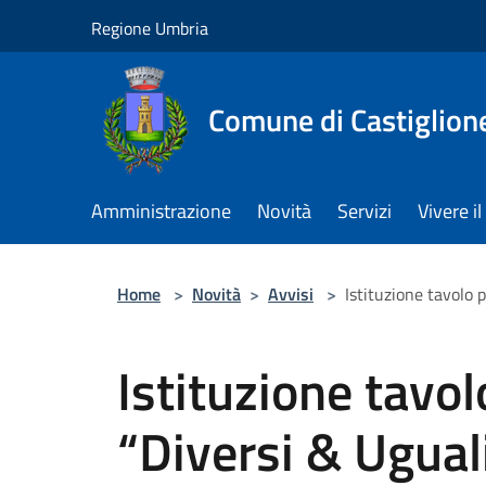
Salta al contenuto principale
Regione Umbria
Comune di Castiglion
Amministrazione
Novità
Servizi
Vivere 
Home
>
Novità
>
Avvisi
>
Istituzione tavolo
Istituzione tavo
“Diversi & Ugual