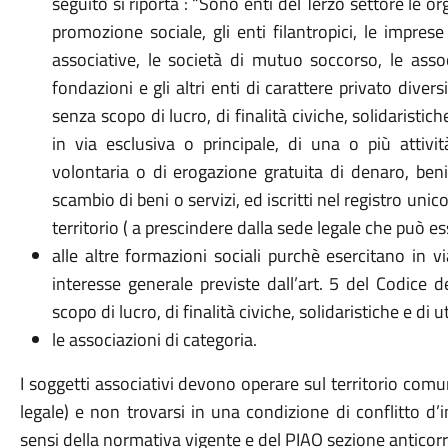
seguito si riporta : “Sono enti del Terzo settore le or
promozione sociale, gli enti filantropici, le imprese 
associative, le società di mutuo soccorso, le assoc
fondazioni e gli altri enti di carattere privato divers
senza scopo di lucro, di finalità civiche, solidaristic
in via esclusiva o principale, di una o più attivi
volontaria o di erogazione gratuita di denaro, beni
scambio di beni o servizi, ed iscritti nel registro uni
territorio ( a prescindere dalla sede legale che può e
alle altre formazioni sociali purchè esercitano in vi
interesse generale previste dall’art. 5 del Codice 
scopo di lucro, di finalità civiche, solidaristiche e di 
le associazioni di categoria.
I soggetti associativi devono operare sul territorio comu
legale) e non trovarsi in una condizione di conflitto d
sensi della normativa vigente e del PIAO sezione anticor