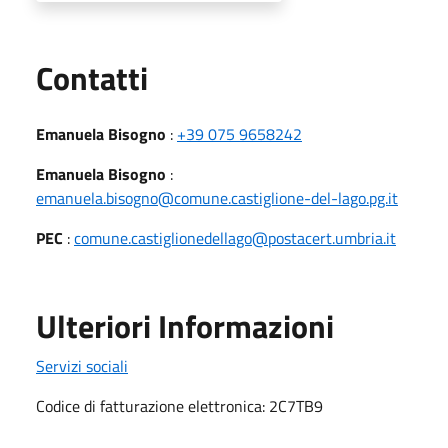
Utili
Contatti
Emanuela Bisogno
:
+39 075 9658242
Emanuela Bisogno
:
emanuela.bisogno@comune.castiglione-del-lago.pg.it
PEC
:
comune.castiglionedellago@postacert.umbria.it
Ulteriori Informazioni
Servizi sociali
Codice di fatturazione elettronica: 2C7TB9