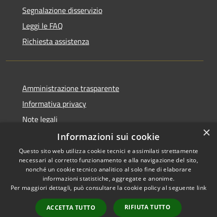
Segnalazione disservizio
Leggi le FAQ
Richiesta assistenza
Amministrazione trasparente
Informativa privacy
Note legali
×
Dichiarazione di accessibilità
Informazioni sui cookie
Questo sito web utilizza cookie tecnici e assimilati strettamente
necessari al corretto funzionamento e alla navigazione del sito,
nonché un cookie tecnico analitico al solo fine di elaborare
informazioni statistiche, aggregate e anonime.
RSS
Copyright © 2026 • Comune di
Per maggiori dettagli, può consultare la cookie policy al seguente
link
Accessibilità
Castiglione del Lago • Powered
Privacy
Municipium
Accesso
by
•
RIFIUTA TUTTO
ACCETTA TUTTO