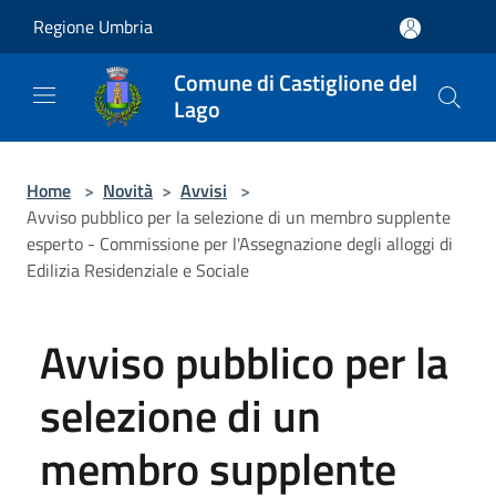
Salta al contenuto principale
Regione Umbria
Comune di Castiglione del
Lago
Home
>
Novità
>
Avvisi
>
Avviso pubblico per la selezione di un membro supplente
esperto - Commissione per l'Assegnazione degli alloggi di
Edilizia Residenziale e Sociale
Avviso pubblico per la
selezione di un
membro supplente