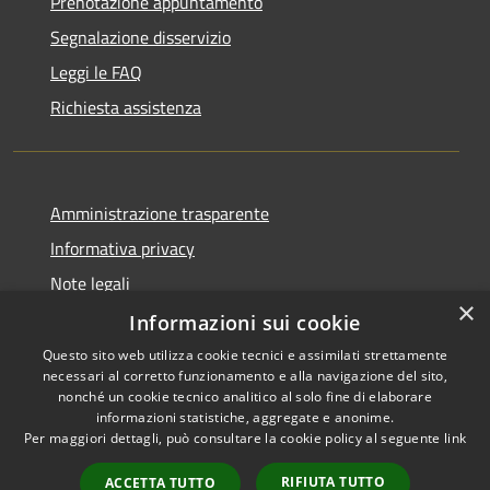
Prenotazione appuntamento
Segnalazione disservizio
Leggi le FAQ
Richiesta assistenza
Amministrazione trasparente
Informativa privacy
Note legali
×
Dichiarazione di accessibilità
Informazioni sui cookie
Questo sito web utilizza cookie tecnici e assimilati strettamente
necessari al corretto funzionamento e alla navigazione del sito,
nonché un cookie tecnico analitico al solo fine di elaborare
informazioni statistiche, aggregate e anonime.
RSS
Copyright © 2026 • Comune di
Per maggiori dettagli, può consultare la cookie policy al seguente
link
Accessibilità
Castiglione del Lago • Powered
Privacy
Municipium
Accesso
by
•
RIFIUTA TUTTO
ACCETTA TUTTO