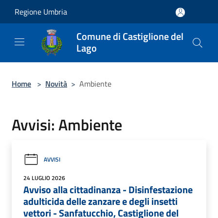
Salta al contenuto principale
Regione Umbria
Comune di Castiglione del
Lago
Home
>
Novità
>
Ambiente
Avvisi: Ambiente
AVVISI
24 LUGLIO 2026
Avviso alla cittadinanza - Disinfestazione
adulticida delle zanzare e degli insetti
vettori - Sanfatucchio, Castiglione del