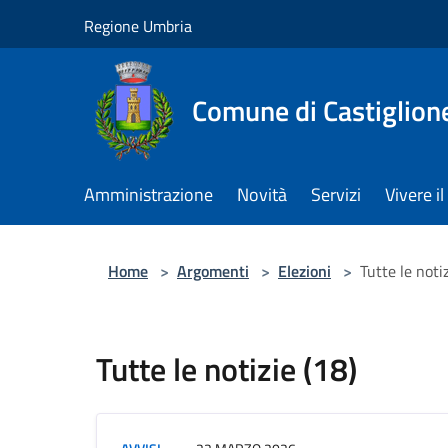
Salta al contenuto principale
Regione Umbria
Comune di Castiglion
Amministrazione
Novità
Servizi
Vivere 
Home
>
Argomenti
>
Elezioni
>
Tutte le notiz
Tutte le notizie (18)