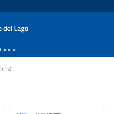
e del Lago
il Comune
ie (18)