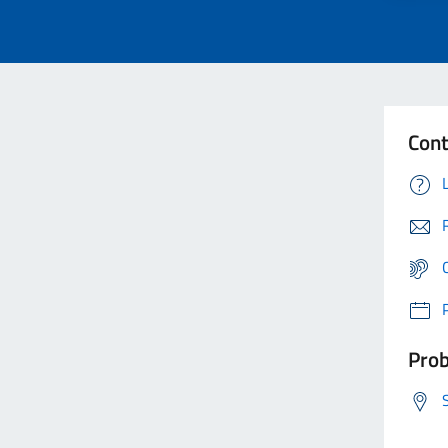
Cont
Prob