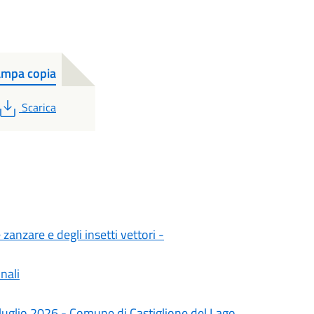
mpa copia
PDF
Scarica
zanzare e degli insetti vettori -
nali
 luglio 2026 - Comune di Castiglione del Lago