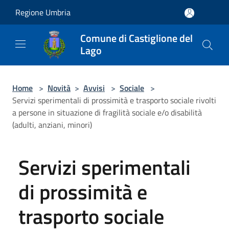
Salta al contenuto principale
Regione Umbria
Comune di Castiglione del
Lago
Home
>
Novità
>
Avvisi
>
Sociale
>
Servizi sperimentali di prossimità e trasporto sociale rivolti
a persone in situazione di fragilità sociale e/o disabilità
(adulti, anziani, minori)
Servizi sperimentali
di prossimità e
trasporto sociale