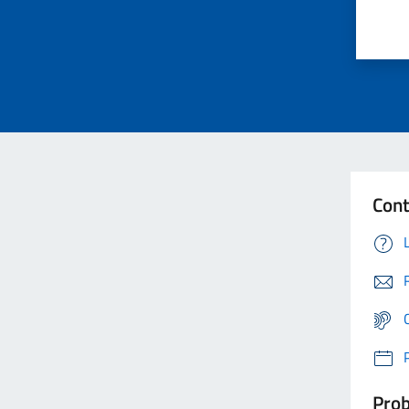
Cont
Prob