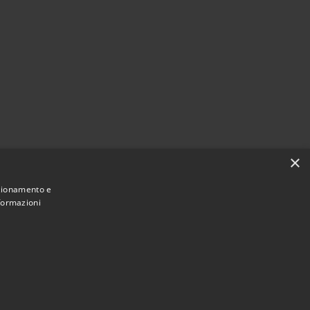
×
nzionamento e
nformazioni
Municipium
Accesso
 Castiglione del Lago • Powered by
•
redazione