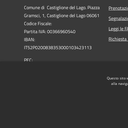
Comune di Castiglione del Lago. Piazza
Prenotaz
Gramsci, 1, Castiglione del Lago 06061
Segnalazi
Codice Fiscale:
Leggi le 
Partita IVA: 00366960540
Richiesta
IBAN:
IT52P0200838353000103423113
PEC:
comune.castiglionedellago@postacert.umbria.it
Centralino Unico: +39 075 96581
Questo sito 
alla navig
RSS
Accessibilità
Privacy
Cookie
Mappa de