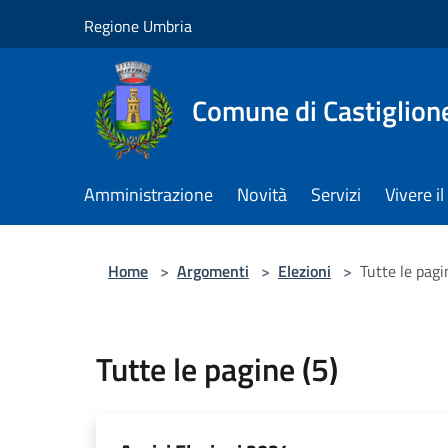
Salta al contenuto principale
Regione Umbria
Comune di Castiglion
Amministrazione
Novità
Servizi
Vivere 
Home
>
Argomenti
>
Elezioni
>
Tutte le pagi
Tutte le pagine (5)