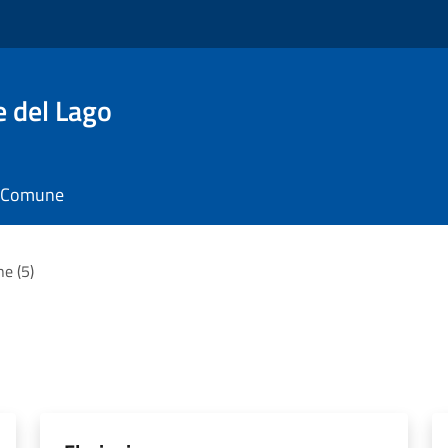
e del Lago
il Comune
ne (5)