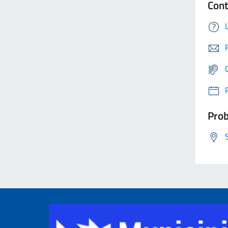
Cont
Prob