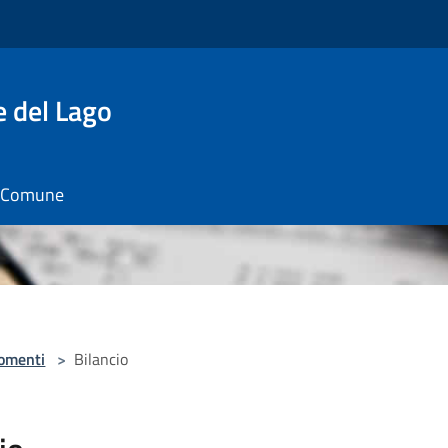
e del Lago
il Comune
omenti
>
Bilancio