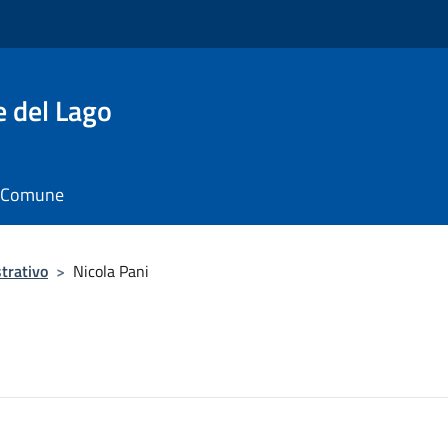
e del Lago
il Comune
trativo
>
Nicola Pani