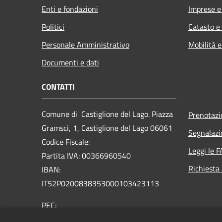
Enti e fondazioni
Imprese 
Politici
Catasto e
Personale Amministrativo
Mobilità e
Documenti e dati
CONTATTI
Comune di Castiglione del Lago. Piazza
Prenotaz
Gramsci, 1, Castiglione del Lago 06061
Segnalazi
Codice Fiscale:
Leggi le 
Partita IVA: 00366960540
Richiesta
IBAN:
IT52P0200838353000103423113
PEC:
comune.castiglionedellago@postacert.umbria.it