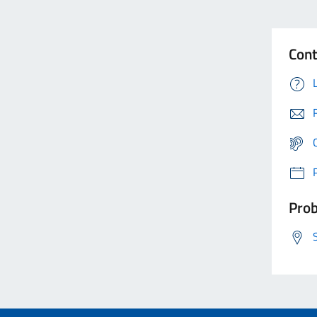
Cont
Prob