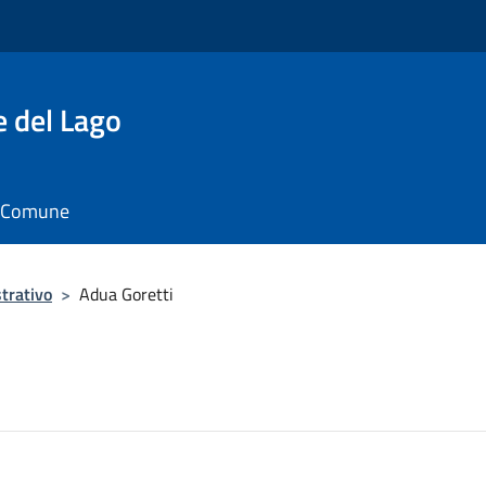
e del Lago
il Comune
trativo
>
Adua Goretti