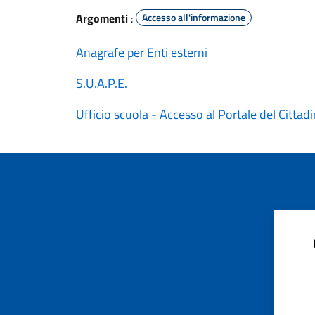
Argomenti
:
Accesso all'informazione
Anagrafe per Enti esterni
S.U.A.P.E.
Ufficio scuola - Accesso al Portale del Cittad