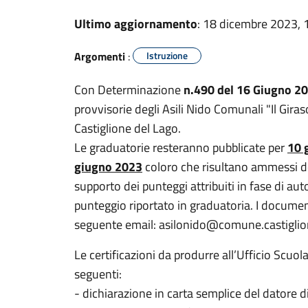
Ultimo aggiornamento
: 18 dicembre 2023, 
Argomenti
:
Istruzione
Con Determinazione
n.490 del 16 Giugno 2
provvisorie degli Asili Nido Comunali "Il Giraso
Castiglione del Lago.
Le graduatorie resteranno pubblicate per
10 
giugno 2023
coloro che risultano ammessi do
supporto dei punteggi attribuiti in fase di aut
punteggio riportato in graduatoria. I documen
seguente email: asilonido@comune.castiglion
Le certificazioni da produrre all’Ufficio Scuo
seguenti:
- dichiarazione in carta semplice del datore d