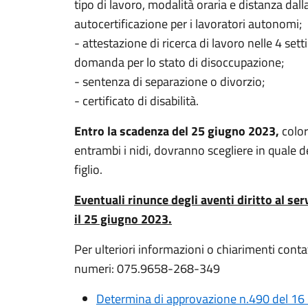
tipo di lavoro, modalità oraria e distanza dal
autocertificazione per i lavoratori autonomi;
- attestazione di ricerca di lavoro nelle 4 se
domanda per lo stato di disoccupazione;
- sentenza di separazione o divorzio;
- certificato di disabilità.
Entro la scadenza del 25 giugno 2023,
color
entrambi i nidi, dovranno scegliere in quale de
figlio.
Eventuali rinunce degli aventi diritto al s
il 25 giugno 2023.
Per ulteriori informazioni o chiarimenti contat
numeri: 075.9658-268-349
Determina di approvazione n.490 del 16