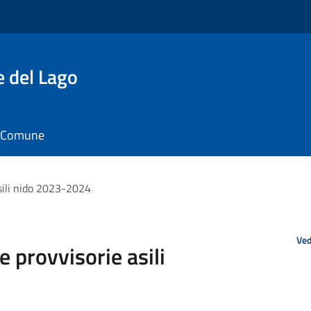
e del Lago
il Comune
sili nido 2023-2024
Ved
 provvisorie asili