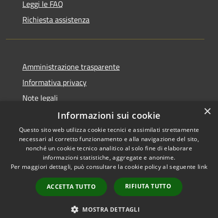
Leggi le FAQ
Richiesta assistenza
Amministrazione trasparente
Informativa privacy
Note legali
×
Dichiarazione di accessibilità
Informazioni sui cookie
Questo sito web utilizza cookie tecnici e assimilati strettamente
necessari al corretto funzionamento e alla navigazione del sito,
nonché un cookie tecnico analitico al solo fine di elaborare
informazioni statistiche, aggregate e anonime.
RSS
Copyright © 2026 • Comune di
Per maggiori dettagli, può consultare la cookie policy al seguente
link
Accessibilità
Castiglione del Lago • Powered
Privacy
Municipium
Accesso
by
•
RIFIUTA TUTTO
ACCETTA TUTTO
Cookie
redazione
Mappa del sito
MOSTRA DETTAGLI