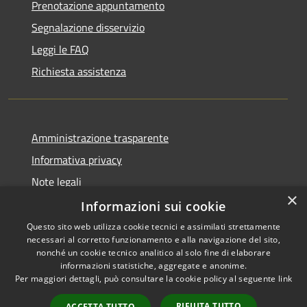
Prenotazione appuntamento
Segnalazione disservizio
Leggi le FAQ
Richiesta assistenza
Amministrazione trasparente
Informativa privacy
Note legali
×
Dichiarazione di accessibilità
Informazioni sui cookie
Questo sito web utilizza cookie tecnici e assimilati strettamente
necessari al corretto funzionamento e alla navigazione del sito,
nonché un cookie tecnico analitico al solo fine di elaborare
informazioni statistiche, aggregate e anonime.
RSS
Copyright © 2026 • Comune di
Per maggiori dettagli, può consultare la cookie policy al seguente
link
Accessibilità
Castiglione del Lago • Powered
Privacy
Municipium
Accesso
by
•
RIFIUTA TUTTO
ACCETTA TUTTO