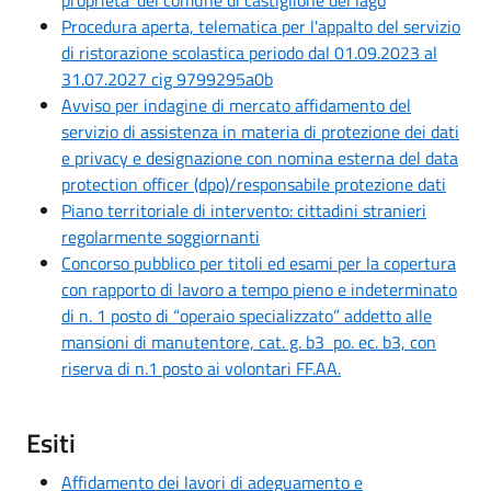
Procedura aperta, telematica per l'appalto del servizio
di ristorazione scolastica periodo dal 01.09.2023 al
31.07.2027 cig 9799295a0b
Avviso per indagine di mercato affidamento del
servizio di assistenza in materia di protezione dei dati
e privacy e designazione con nomina esterna del data
protection officer (dpo)/responsabile protezione dati
Piano territoriale di intervento: cittadini stranieri
regolarmente soggiornanti
Concorso pubblico per titoli ed esami per la copertura
con rapporto di lavoro a tempo pieno e indeterminato
di n. 1 posto di “operaio specializzato” addetto alle
mansioni di manutentore, cat. g. b3 po. ec. b3, con
riserva di n.1 posto ai volontari FF.AA.
Esiti
Affidamento dei lavori di adeguamento e