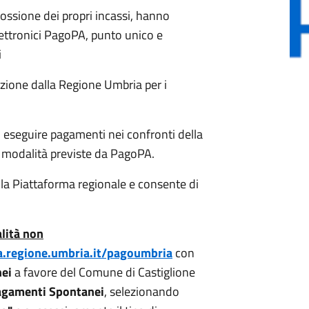
cossione dei propri incassi, hanno
lettronici PagoPA, punto unico e
i
zione dalla Regione Umbria per i
 eseguire pagamenti nei confronti della
modalità previste da PagoPA.
lla Piattaforma regionale e consente di
lità non
a.regione.umbria.it/pagoumbria
con
ei
a favore del Comune di Castiglione
gamenti Spontanei
, selezionando