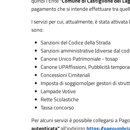
quindi l'Ente
"Comune di Castiglione del La
pagamento che si intende effettuare tra quelli 
I servizi per cui, attualmente, è stata attiva
sono:
Sanzioni del Codice della Strada
Sanzioni amministrative (diverse dal codi
Canone Unico Patrimoniale - tosap
Canone UPAffissioni, Pubblicità tempora
Concessioni Cimiteriali
Imposta di soggiorno(per gestori di strutt
Lampade Votive
Rette Scolastiche
Tassa concorso
Per alcuni servizi è possibile collegarsi a Pa
autenticata"
all'indirizzo
https://pagoumbri