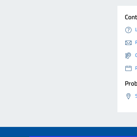
Cont
Prob