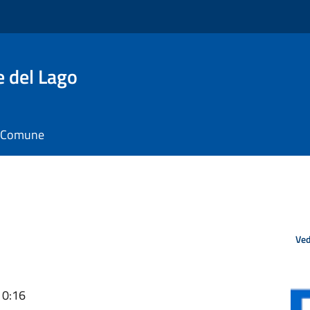
e del Lago
il Comune
Ved
10:16