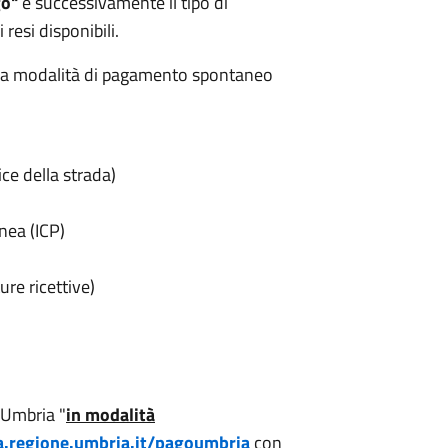
go"
e successivamente il tipo di
resi disponibili.
ta la modalità di pagamento spontaneo
ce della strada)
nea (ICP)
ure ricettive)
goUmbria "
in modalità
a.regione.umbria.it/pagoumbria
con