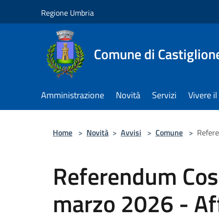
Salta al contenuto principale
Regione Umbria
Comune di Castiglion
Amministrazione
Novità
Servizi
Vivere 
Home
>
Novità
>
Avvisi
>
Comune
>
Refere
Referendum Cost
marzo 2026 - Aff