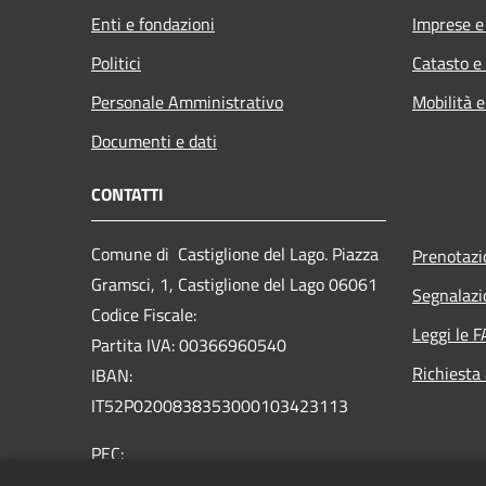
Enti e fondazioni
Imprese 
Politici
Catasto e
Personale Amministrativo
Mobilità e
Documenti e dati
CONTATTI
Comune di Castiglione del Lago. Piazza
Prenotaz
Gramsci, 1, Castiglione del Lago 06061
Segnalazi
Codice Fiscale:
Leggi le 
Partita IVA: 00366960540
Richiesta
IBAN:
IT52P0200838353000103423113
PEC:
comune.castiglionedellago@postacert.umbria.it