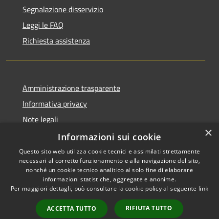
Segnalazione disservizio
Leggi le FAQ
Richiesta assistenza
Amministrazione trasparente
Informativa privacy
Note legali
×
Dichiarazione di accessibilità
Informazioni sui cookie
Questo sito web utilizza cookie tecnici e assimilati strettamente
necessari al corretto funzionamento e alla navigazione del sito,
nonché un cookie tecnico analitico al solo fine di elaborare
informazioni statistiche, aggregate e anonime.
RSS
Copyright © 2026 • Comune di
Per maggiori dettagli, può consultare la cookie policy al seguente
link
Accessibilità
Castiglione del Lago • Powered
Privacy
Municipium
Accesso
by
•
RIFIUTA TUTTO
ACCETTA TUTTO