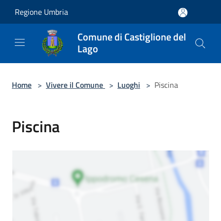
Salta al contenuto principale
Regione Umbria
Comune di Castiglione del
Lago
Home
>
Vivere il Comune
>
Luoghi
>
Piscina
Piscina