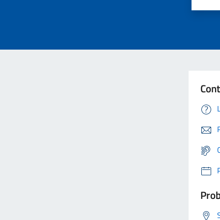
Cont
Prob