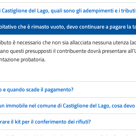
astiglione del Lago, quali sono gli adempimenti e i tribut
itativo che è rimasto vuoto, devo continuare a pagare la ta
ributo è necessario che non sia allacciata nessuna utenza (ac
orrano questi presupposti il contribuente dovrà presentare all’U
tazione probatoria.
o e quando scade il pagamento?
Ho stipulato un contratto di locazione di un immobile nel comune di
are il kit per il conferimento dei rifiuti?