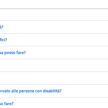
à?
ici?
sa posso fare?
rvato alle persone con disabilità?
so fare?