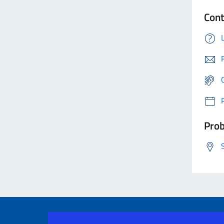
Cont
Prob