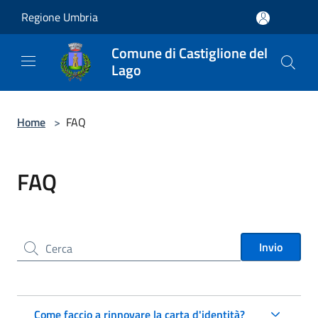
Salta al contenuto principale
Regione Umbria
Comune di Castiglione del
Lago
Home
>
FAQ
FAQ
Cerca nel sito
Invio
Come faccio a rinnovare la carta d'identità?