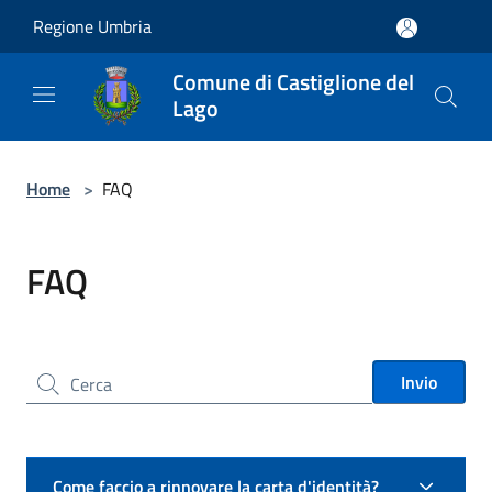
Salta al contenuto principale
Regione Umbria
Comune di Castiglione del
Lago
Home
>
FAQ
FAQ
Cerca nel sito
Invio
Come faccio a rinnovare la carta d'identità?