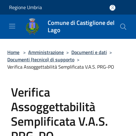
Salta al contenuto principale
Regione Umbria
Comune di Castiglione del
Lago
Home
>
Amministrazione
>
Documenti e dati
>
Documenti (tecnico) di supporto
>
Verifica Assoggettabilità Semplificata V.A.S. PRG-PO
Verifica
Assoggettabilità
Semplificata V.A.S.
PRG-PO