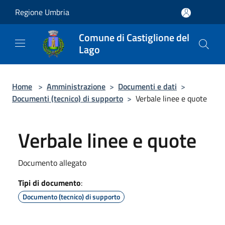
Salta al contenuto principale
Regione Umbria
Comune di Castiglione del
Lago
Home
>
Amministrazione
>
Documenti e dati
>
Documenti (tecnico) di supporto
>
Verbale linee e quote
Verbale linee e quote
Documento allegato
Tipi di documento
:
Documento (tecnico) di supporto