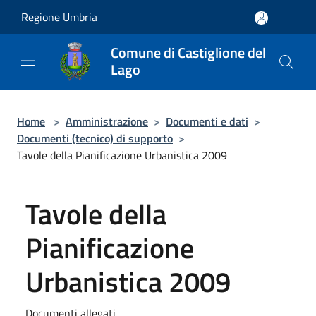
Salta al contenuto principale
Regione Umbria
Comune di Castiglione del
Lago
Home
>
Amministrazione
>
Documenti e dati
>
Documenti (tecnico) di supporto
>
Tavole della Pianificazione Urbanistica 2009
Tavole della
Pianificazione
Urbanistica 2009
Documenti allegati