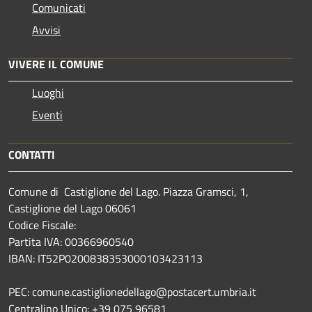
Comunicati
Avvisi
VIVERE IL COMUNE
Luoghi
Eventi
CONTATTI
Comune di Castiglione del Lago. Piazza Gramsci, 1,
Castiglione del Lago 06061
Codice Fiscale:
Partita IVA: 00366960540
IBAN: IT52P0200838353000103423113
PEC: comune.castiglionedellago@postacert.umbria.it
Centralino Unico: +39 075 96581