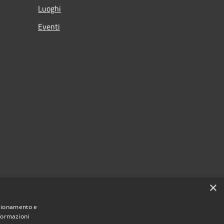
Luoghi
Eventi
×
nzionamento e
nformazioni