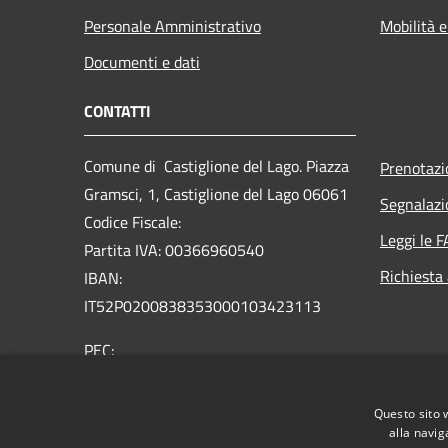
Personale Amministrativo
Mobilità e
Documenti e dati
CONTATTI
Comune di Castiglione del Lago. Piazza
Prenotaz
Gramsci, 1, Castiglione del Lago 06061
Segnalazi
Codice Fiscale:
Leggi le 
Partita IVA: 00366960540
Richiesta
IBAN:
IT52P0200838353000103423113
PEC:
comune.castiglionedellago@postacert.umbria.it
Centralino Unico: +39 075 96581
Questo sito 
alla navig