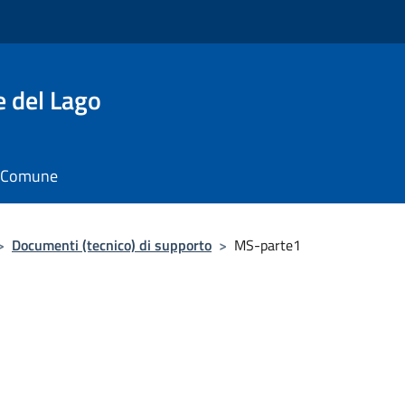
e del Lago
il Comune
>
Documenti (tecnico) di supporto
>
MS-parte1