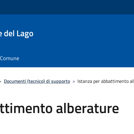
e del Lago
il Comune
>
Documenti (tecnico) di supporto
>
Istanza per abbattimento a
ttimento alberature