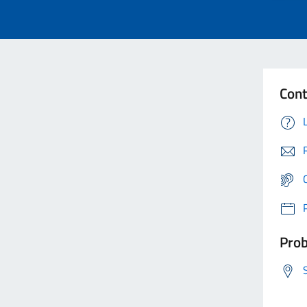
Cont
Prob