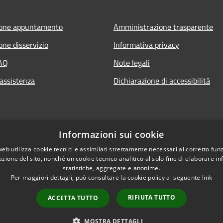
ione appuntamento
Amministrazione trasparente
one disservizio
Informativa privacy
FAQ
Note legali
 assistenza
Dichiarazione di accessibilità
Informazioni sui cookie
web utilizza cookie tecnici e assimilati strettamente necessari al corretto fu
azione del sito, nonché un cookie tecnico analitico al solo fine di elaborare i
statistiche, aggregate e anonime.
Per maggiori dettagli, può consultare la cookie policy al seguente
link
RIFIUTA TUTTO
ACCETTA TUTTO
l sito
Copyright © 2026 • Comune di
MOSTRA DETTAGLI