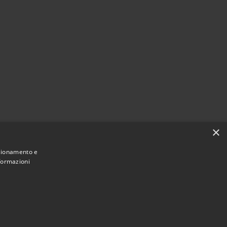
×
nzionamento e
nformazioni
Municipium
Accesso
 Castiglione del Lago • Powered by
•
redazione