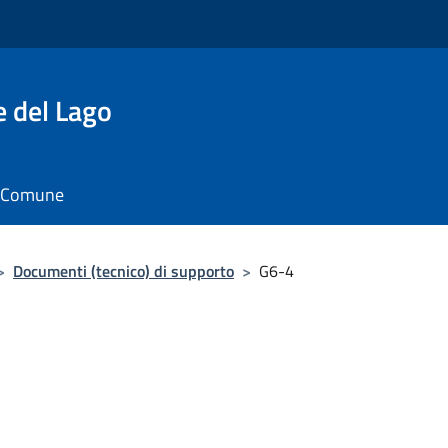
e del Lago
il Comune
>
Documenti (tecnico) di supporto
>
G6-4