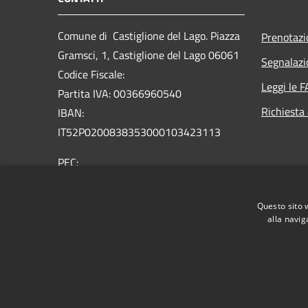
Comune di Castiglione del Lago. Piazza
Prenotaz
Gramsci, 1, Castiglione del Lago 06061
Segnalazi
Codice Fiscale:
Leggi le 
Partita IVA: 00366960540
Richiesta
IBAN:
IT52P0200838353000103423113
PEC:
comune.castiglionedellago@postacert.umbria.it
Centralino Unico: +39 075 96581
Questo sito 
alla navig
RSS
Accessibilità
Privacy
Cookie
Mappa de