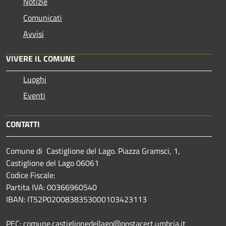
Notizie
Comunicati
Avvisi
VIVERE IL COMUNE
Luoghi
Eventi
CONTATTI
Comune di Castiglione del Lago. Piazza Gramsci, 1,
Castiglione del Lago 06061
Codice Fiscale:
Partita IVA: 00366960540
IBAN: IT52P0200838353000103423113
PEC: comune.castiglionedellago@postacert.umbria.it