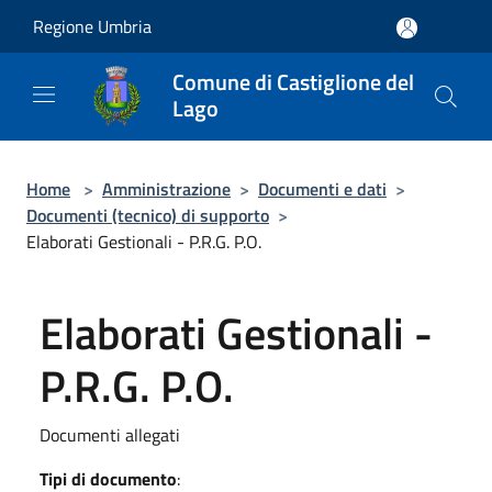
Salta al contenuto principale
Regione Umbria
Comune di Castiglione del
Lago
Home
>
Amministrazione
>
Documenti e dati
>
Documenti (tecnico) di supporto
>
Elaborati Gestionali - P.R.G. P.O.
Elaborati Gestionali -
P.R.G. P.O.
Documenti allegati
Tipi di documento
: