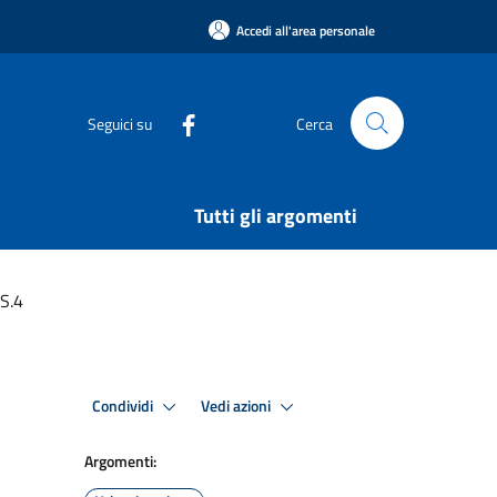
Accedi all'area personale
Seguici su
Cerca
Tutti gli argomenti
PS.4
Condividi
Vedi azioni
Argomenti: