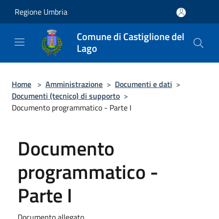
Salta al contenuto principale
Regione Umbria
Comune di Castiglione del
Lago
Home
>
Amministrazione
>
Documenti e dati
>
Documenti (tecnico) di supporto
>
Documento programmatico - Parte I
Documento
programmatico -
Parte I
Documento allegato