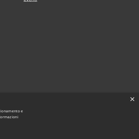
×
nzionamento e
nformazioni