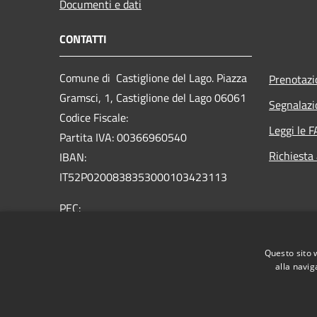
Documenti e dati
CONTATTI
Comune di Castiglione del Lago. Piazza
Prenotaz
Gramsci, 1, Castiglione del Lago 06061
Segnalazi
Codice Fiscale:
Leggi le 
Partita IVA: 00366960540
Richiesta
IBAN:
IT52P0200838353000103423113
PEC:
comune.castiglionedellago@postacert.umbria.it
Centralino Unico: +39 075 96581
Questo sito 
alla navig