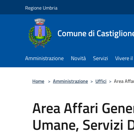
Salta al contenuto principale
Regione Umbria
Comune di Castiglion
Amministrazione
Novità
Servizi
Vivere 
Home
>
Amministrazione
>
Uffici
>
Area Affar
Area Affari Gener
Umane, Servizi 