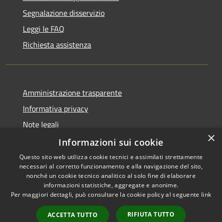
Segnalazione disservizio
Leggi le FAQ
Richiesta assistenza
Amministrazione trasparente
Informativa privacy
Note legali
×
Dichiarazione di accessibilità
Informazioni sui cookie
Questo sito web utilizza cookie tecnici e assimilati strettamente
necessari al corretto funzionamento e alla navigazione del sito,
nonché un cookie tecnico analitico al solo fine di elaborare
informazioni statistiche, aggregate e anonime.
RSS
Copyright © 2026 • Comune di
Per maggiori dettagli, può consultare la cookie policy al seguente
link
Accessibilità
Castiglione del Lago • Powered
Privacy
Municipium
Accesso
by
•
RIFIUTA TUTTO
ACCETTA TUTTO