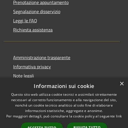
Prenotazione appuntamento
Segnalazione disservizio
Leggi le FAQ
Richiesta assistenza
Amministrazione trasparente
Informativa privacy
Note legali
×
Dichiarazione di accessibilità
Informazioni sui cookie
Questo sito web utilizza cookie tecnici e assimilati strettamente
necessari al corretto funzionamento e alla navigazione del sito,
nonché un cookie tecnico analitico al solo fine di elaborare
informazioni statistiche, aggregate e anonime.
RSS
Copyright © 2026 • Comune di
Per maggiori dettagli, può consultare la cookie policy al seguente
link
Accessibilità
Castiglione del Lago • Powered
Privacy
Municipium
Accesso
by
•
RIFIUTA TUTTO
ACCETTA TUTTO