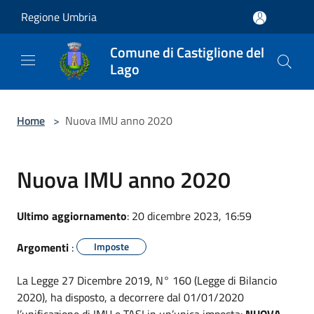
Salta al contenuto principale
Regione Umbria
Comune di Castiglione del
Lago
Home
>
Nuova IMU anno 2020
Nuova IMU anno 2020
Ultimo aggiornamento
: 20 dicembre 2023, 16:59
Argomenti
:
Imposte
La Legge 27 Dicembre 2019, N° 160 (Legge di Bilancio
2020), ha disposto, a decorrere dal 01/01/2020
l’unificazione di IMU e TASI in un’unica imposta:
NUOVA