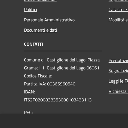
Politici
Catasto e
Personale Amministrativo
Mobilità e
Documenti e dati
CONTATTI
Comune di Castiglione del Lago. Piazza
Prenotaz
Gramsci, 1, Castiglione del Lago 06061
Segnalazi
Codice Fiscale:
Leggi le 
Partita IVA: 00366960540
Richiesta
IBAN:
IT52P0200838353000103423113
PEC:
comune.castiglionedellago@postacert.umbria.it